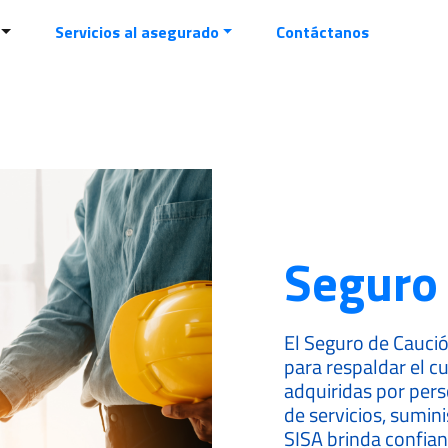
o para toda la vida
Servicios al asegurado
Contáctanos
Seguro 
El Seguro de Caució
para respaldar el c
adquiridas por per
de servicios, sumini
SISA brinda confian