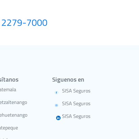
) 2279-7000
sítanos
Siguenos en
atemala
SISA Seguros
etzaltenango
SISA Seguros
ehuetenango
SISA Seguros
atepeque