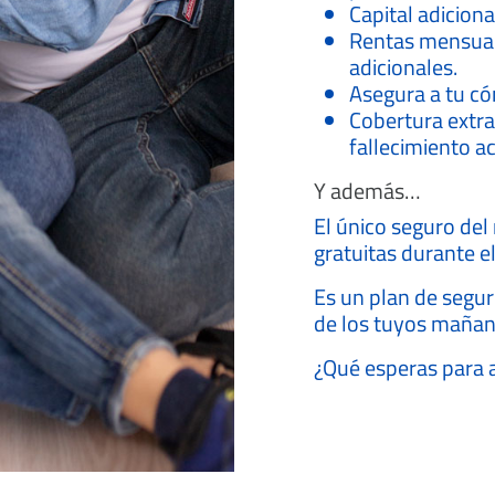
Capital adicion
Rentas mensual
adicionales.
Asegura a tu có
Cobertura extra
fallecimiento ac
Y además…
El único seguro del
gratuitas durante e
Es un plan de segur
de los tuyos mañan
¿Qué esperas para a