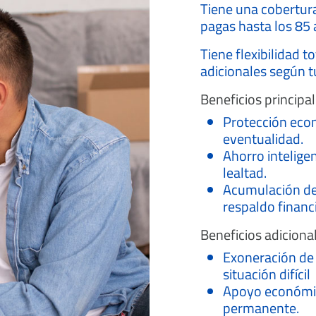
Tiene una cobertura 
pagas hasta los 85 
Tiene flexibilidad t
adicionales según t
Beneficios principal
Protección econ
eventualidad.
Ahorro intelige
lealtad.
Acumulación de
respaldo financi
Beneficios adiciona
Exoneración de 
situación difícil
Apoyo económico
permanente.