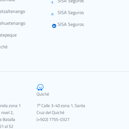
SISA Seguros
etzaltenango
SISA Seguros
ehuetenango
SISA Seguros
atepeque
iché
Quiché
a
nida zona 1
7
Calle 3-40 zona 1, Santa
nivel 2,
Cruz del Quiché
a Batalla
(+502) 7755-0327
1 al 52