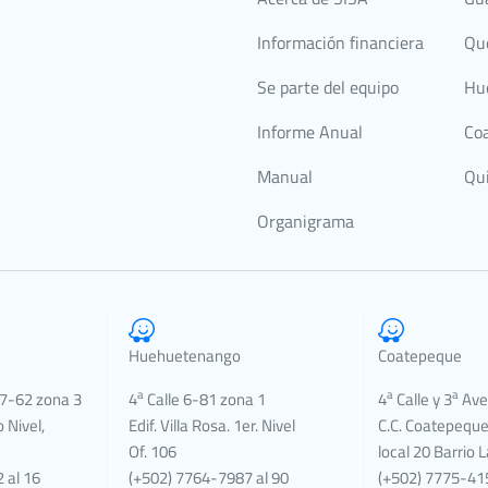
Información financiera
Qu
Se parte del equipo
Hu
Informe Anual
Co
Manual
Qu
Organigrama
Huehuetenango
Coatepeque
a
a
a
 7-62 zona 3
4
Calle 6-81 zona 1
4
Calle y 3
Ave
 Nivel,
Edif. Villa Rosa. 1er. Nivel
C.C. Coatepeque 
Of. 106
local 20 Barrio L
 al 16
(+502) 7764-7987 al 90
(+502) 7775-415