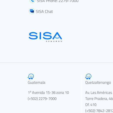
SISA Phone: 2279-7000
SISA Chat
Guatemala
Quetzaltenango
a
1
Avenida 15-36 zona 10
Av. Las Américas
(+502) 2279-7000
Torre Pradera, 4to
Of. 410
(+502) 7842-2812